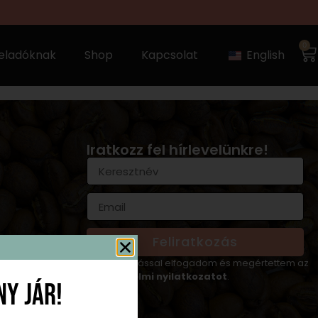
0
teladóknak
Shop
Kapcsolat
English
Iratkozz fel hírlevelünkre!
Feliratkozás
A feliratkozással elfogadom és megértettem az
Adatvédelmi nyilatkozatot
.
y jár!