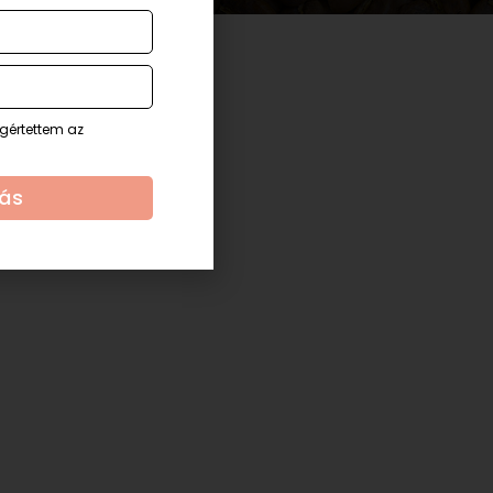
gértettem az
zás