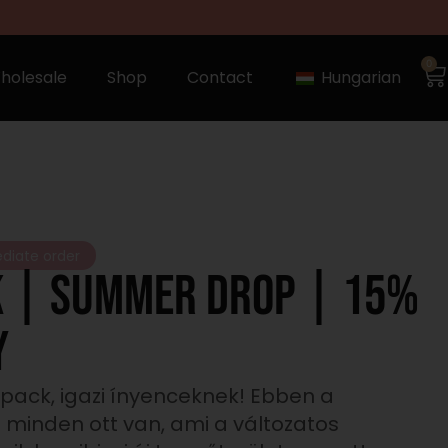
0
holesale
Shop
Contact
Hungarian
ediate order
K | SUMMER DROP | 15%
y
 pack, igazi ínyenceknek! Ebben a
inden ott van, ami a változatos