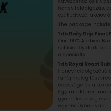
kávézáshoz kell: Klass
honey feldolgozás, c
ezt kedvező, akciós á
The package include
1 db Daily Drip Fino 
Our 100% Arabica Braz
sufficiently dark: a 
a specialty.
1 db Royal Roast Rub
Honey feldolgozású k
fahéj meleg fűszeres
édessége és a karame
Egy karakteres, mode
gyümölcsösség és a 
egyensúlyban van.