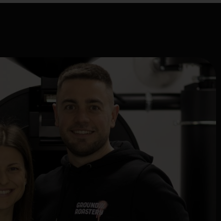
oaster is the result of
istent process.
oastery lies a journey marked
overy, and learning. From the
our goal was clear: to produce
fees that would delight every
ecoming a roaster was a long and