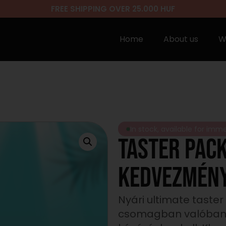
FREE SHIPPING OVER 25.000 HUF
Home
About us
W
In stock, available for imm
TASTER PAC
kedvezmén
Nyári ultimate taster
csomagban valóban m