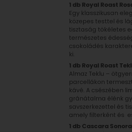
1 db Royal Roast Ro
Egy klasszikusan el
közepes testtel és lá
tisztaság tökéletes 
természetes édesség
csokoládés karakter
ki.
1 db Royal Roast Tek
Almaz Teklu – ötgye
parcellákon termeszt
kávé. A csészében li
gránátalma élénk gy
savszerkezettel és tis
amely filterként és 
1 db Cascara Sonora 