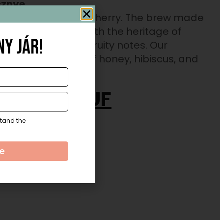
sznye
 pulp of the coffee cherry. The brew made
freshness of tea with the heritage of
y jár!
ral sweetness and fruity notes. Our
 featuring notes of honey, hibiscus, and
F
19 083
HUF
stand the
be