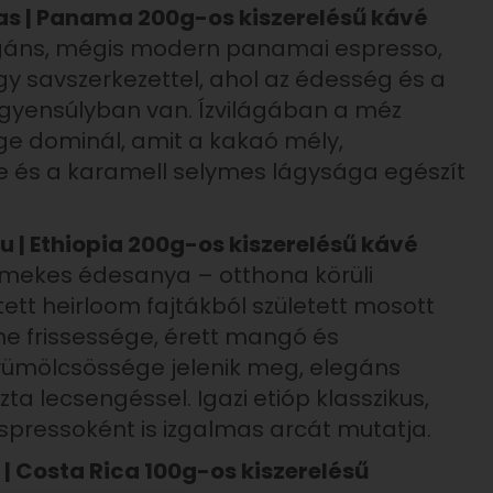
sas | Panama 200g-os kiszerelésű kávé
egáns, mégis modern panamai espresso,
gy savszerkezettel, ahol az édesség és a
egyensúlyban van. Ízvilágában a méz
e dominál, amit a kakaó mély,
e és a karamell selymes lágysága egészít
lu | Ethiopia 200g-os kiszerelésű kávé
rmekes édesanya – otthona körüli
ett heirloom fajtákból született mosott
me frissessége, érett mangó és
ümölcsössége jelenik meg, elegáns
zta lecsengéssel. Igazi etióp klasszikus,
espressoként is izgalmas arcát mutatja.
| Costa Rica 100g-os kiszerelésű