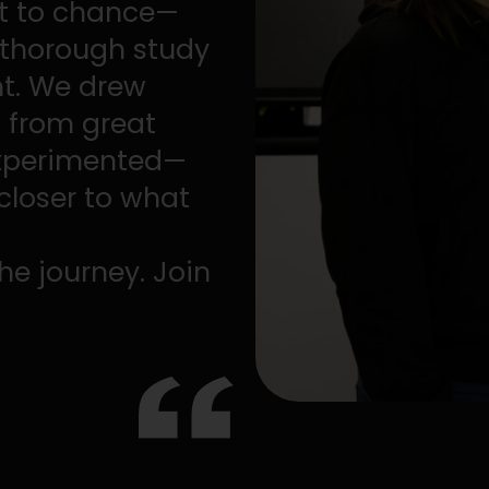
arduous process
st, package, and
every step was
nsure that our
and continuous
nce for those
inspiration from
time, as well as
roasters, obser
and each experi
we represent to
And this is just 
us!